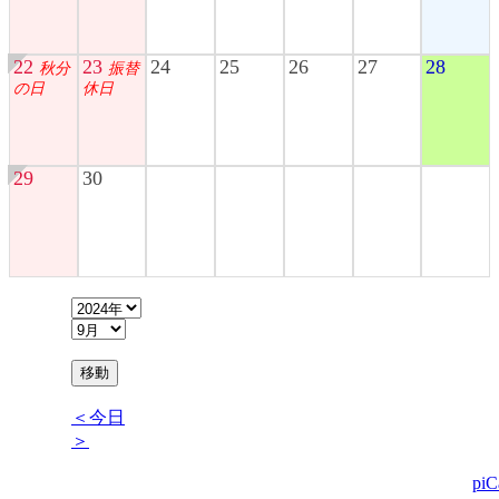
22
23
24
25
26
27
28
秋分
振替
の日
休日
29
30
＜今日
＞
piC