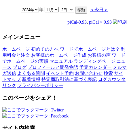
年
＜今日＞
piCal-0.93
,
piCal > 0.93
メインメニュー
ホームページ
初めての方へ
ワードでホームページとは？
利
用料金と注文
お客様のホームページ作成
お客様の声
ワード
でホームページの実績
マニュアル
ランディングページ
ニュ
ース
ブログ
プロフィールと開発物語
予定カレンダー
メルマ
ガ送信
よくある質問
イベント予約
お問い合わせ
検索
サイ
トマップ
新着情報
特定商取引法に基づく表記
ログカウンタ
リンク
プライバシーポリシー
このページをシェア！
サイト内検索