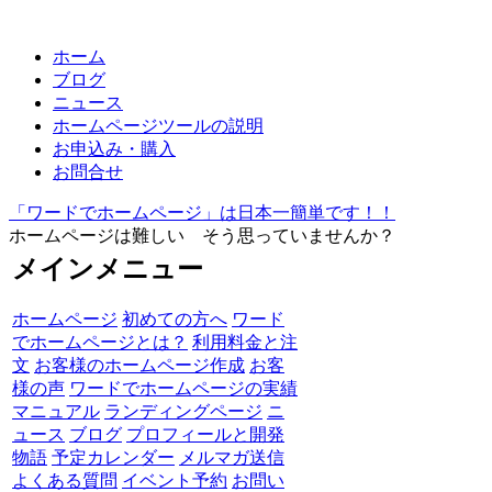
ホーム
ブログ
ニュース
ホームページツールの説明
お申込み・購入
お問合せ
「ワードでホームページ」は日本一簡単です！！
ホームページは難しい そう思っていませんか？
メインメニュー
ホームページ
初めての方へ
ワード
でホームページとは？
利用料金と注
文
お客様のホームページ作成
お客
様の声
ワードでホームページの実績
マニュアル
ランディングページ
ニ
ュース
ブログ
プロフィールと開発
物語
予定カレンダー
メルマガ送信
よくある質問
イベント予約
お問い