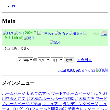
PC
Main
2024年
9月 1日(日)
予定はありません
年
＜今日＞
piCal-0.93
,
piCal > 0.93
メインメニュー
ホームページ
初めての方へ
ワードでホームページとは？
利
用料金と注文
お客様のホームページ作成
お客様の声
ワード
でホームページの実績
マニュアル
ランディングページ
ニュ
ース
ブログ
プロフィールと開発物語
予定カレンダー
メルマ